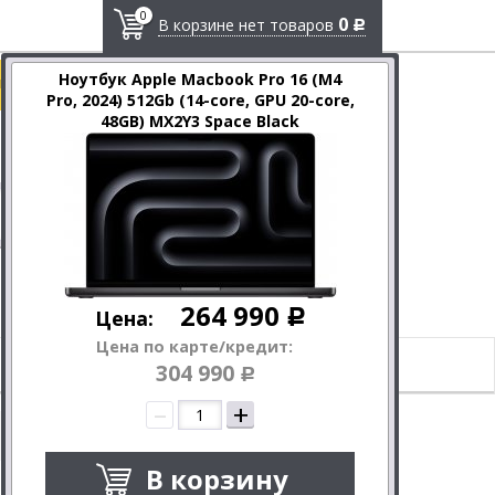
0
0
В корзине нет товаров
Р
Ноутбук Apple Macbook Pro 16 (M4
у или в чате
Pro, 2024) 512Gb (14-core, GPU 20-core,
48GB) MX2Y3 Space Black
Оплата и доставка
Контакты
+7 (8442) 29-70-90
ВЛГ
+7 (988) 019-55-00
+7 (8443) 20-50-90
ВЛЖ
info@select-m.ru
264 990
Цена:
Р
Цена по карте/кредит:
Еще товары
113
iPhone
226
304 990
•
•
•
Р
–
+
20-core, 48GB) MX2Y3 Space Black
В корзину