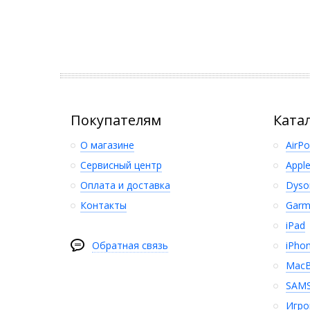
Покупателям
Ката
О магазине
AirP
Сервисный центр
Appl
Оплата и доставка
Dyso
Контакты
Garm
iPad
Обратная связь
iPho
Mac
SAM
Игро