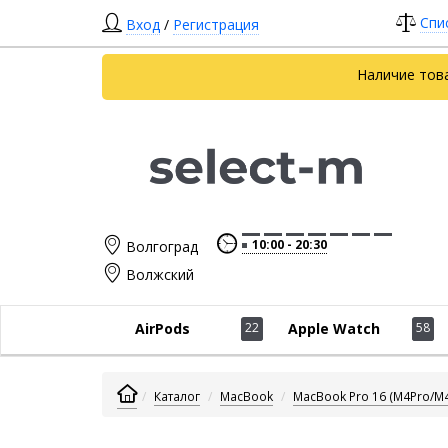
Спи
Вход
/
Регистрация
Наличие тов
10:00
20:30
Волгоград
Волжский
AirPods
22
Apple Watch
58
Каталог
MacBook
MacBook Pro 16 (M4Pro/M