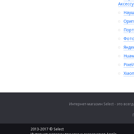
Аксесс
Науш
Ориг
Порт
Фото
Янде
Huaw
Pixel
Xiao
Интернет-магазин Select - это все
2013-2017 © Select