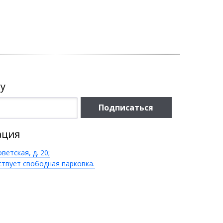
у
Подписаться
ация
оветская, д. 20;
ствует свободная парковка.