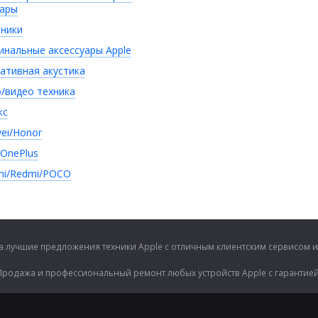
уары
ники
инальные аксессуары Apple
ативная акустика
/видео техника
кс
ei/Honor
/OnePlus
mi/Redmi/POCO
гда лучшие предложения техники Apple с отличным клиентским сервисом
Продажа и профессиональный ремонт любых устройств Apple с гарантией