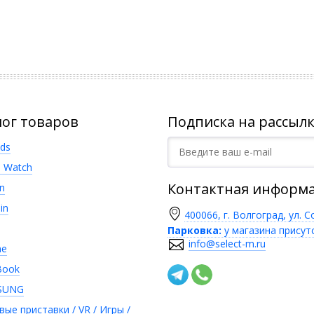
лог товаров
Подписка на рассылк
ods
e Watch
Контактная информ
n
in
400066, г. Волгоград, ул. С
Парковка:
у магазина присут
info@select-m.ru
ne
Book
SUNG
вые приставки / VR / Игры /