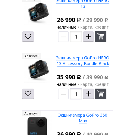
Экшн-камера GoPro HERO
13
26 990
/ 29 990
Р
Р
наличные
/ карта, кредит
–
+
Артикул:
Экшн-камера GoPro HERO
13 Accessory Bundle Black
35 990
/ 39 990
Р
Р
наличные
/ карта, кредит
–
+
Артикул:
Экшн-камера GoPro 360
Max
36 990
/ 40 990
Р
Р