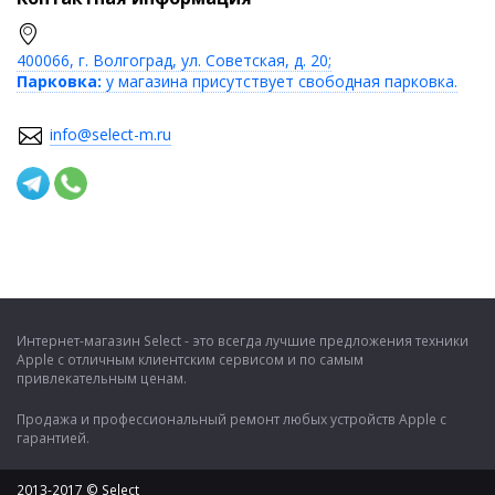
400066, г. Волгоград, ул. Советская, д. 20;
Парковка:
у магазина присутствует свободная парковка.
info@select-m.ru
Интернет-магазин Select - это всегда лучшие предложения техники
Apple с отличным клиентским сервисом и по самым
привлекательным ценам.
Продажа и профессиональный ремонт любых устройств Apple с
гарантией.
2013-2017 © Select