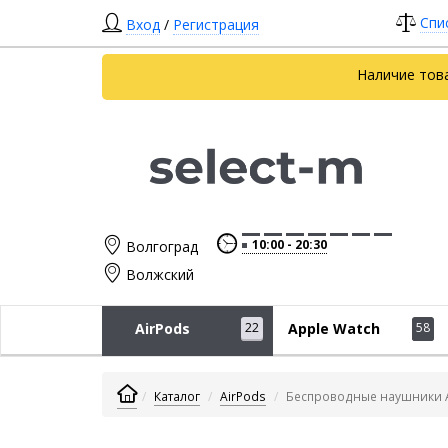
Спи
Вход
/
Регистрация
Наличие тов
10:00
20:30
Волгоград
Волжский
AirPods
22
Apple Watch
58
Каталог
AirPods
Беспроводные наушники Ap