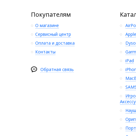
Покупателям
Ката
О магазине
AirP
Сервисный центр
Appl
Оплата и доставка
Dyso
Контакты
Garm
iPad
Обратная связь
iPho
Mac
SAM
Игро
Аксесс
Науш
Ориг
Порт