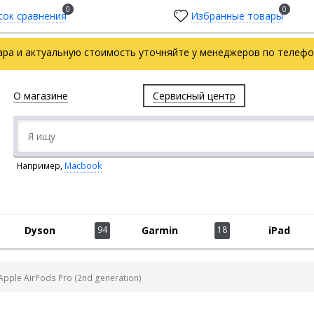
0
0
сок сравнения
Избранные товары
ара и актуальную стоимость уточняйте у менеджеров по телефон
О магазине
Сервисный центр
Например,
Macbook
Dyson
94
Garmin
18
iPad
ple AirPods Pro (2nd generation)