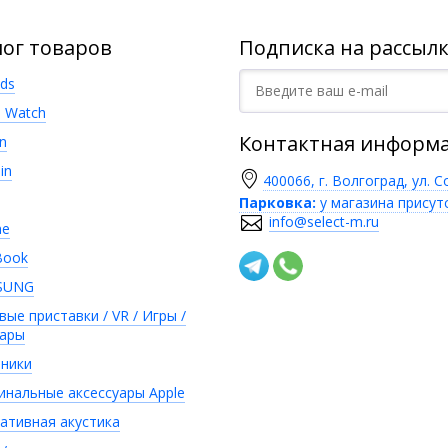
лог товаров
Подписка на рассылк
ods
e Watch
Контактная информ
n
in
400066, г. Волгоград, ул. С
Парковка:
у магазина присут
info@select-m.ru
ne
Book
SUNG
вые приставки / VR / Игры /
уары
ники
инальные аксессуары Apple
ативная акустика