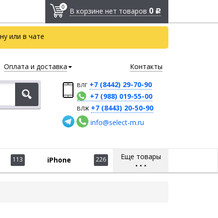
0
0
В корзине нет товаров
Р
у или в чате
Оплата и доставка
Контакты
+7 (8442) 29-70-90
ВЛГ
+7 (988) 019-55-00
+7 (8443) 20-50-90
ВЛЖ
info@select-m.ru
Еще товары
113
iPhone
226
•
•
•