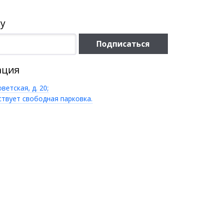
у
Подписаться
ация
оветская, д. 20;
ствует свободная парковка.