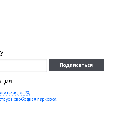
у
Подписаться
ация
оветская, д. 20;
ствует свободная парковка.