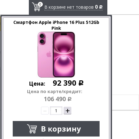
0
0
В корзине нет товаров
Р
Смартфон Apple iPhone 16 Plus 512Gb
у или в чате
Pink
Оплата и доставка
Контакты
+7 (8442) 29-70-90
ВЛГ
+7 (988) 019-55-00
+7 (8443) 20-50-90
ВЛЖ
info@select-m.ru
92 390
Цена:
Р
Цена по карте/кредит:
106 490
Еще товары
Р
113
iPhone
226
•
•
•
–
+
В корзину