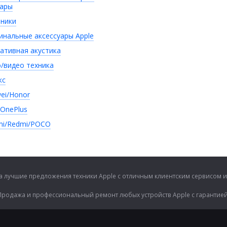
уары
ники
инальные аксессуары Apple
ативная акустика
/видео техника
кс
ei/Honor
/OnePlus
mi/Redmi/POCO
гда лучшие предложения техники Apple с отличным клиентским сервисом
Продажа и профессиональный ремонт любых устройств Apple с гарантией