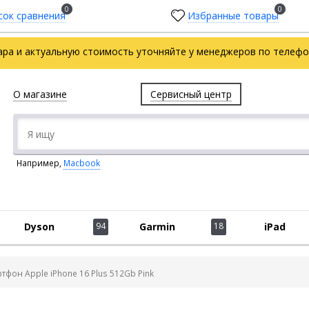
0
0
сок сравнения
Избранные товары
ара и актуальную стоимость уточняйте у менеджеров по телефон
О магазине
Сервисный центр
Например,
Macbook
Dyson
94
Garmin
18
iPad
тфон Apple iPhone 16 Plus 512Gb Pink