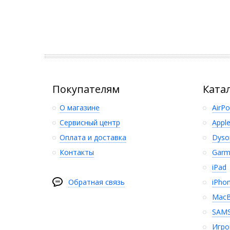
Покупателям
Ката
О магазине
AirP
Сервисный центр
Appl
Оплата и доставка
Dyso
Контакты
Garm
iPad
Обратная связь
iPho
Mac
SAM
Игро