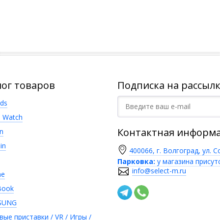
лог товаров
Подписка на рассылк
ods
e Watch
Контактная информ
n
in
400066, г. Волгоград, ул. С
Парковка:
у магазина присут
info@select-m.ru
ne
Book
SUNG
вые приставки / VR / Игры /