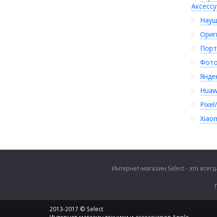
Аксесс
Науш
Ориг
Порт
Фото
Янде
Huaw
Pixel
Xiao
Интернет-магазин Select - это все
2013-2017 © Select