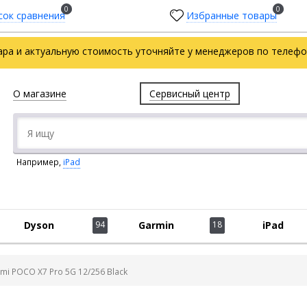
0
0
сок сравнения
Избранные товары
ара и актуальную стоимость уточняйте у менеджеров по телефон
О магазине
Сервисный центр
Например,
iPad
Dyson
94
Garmin
18
iPad
i POCO X7 Pro 5G 12/256 Black