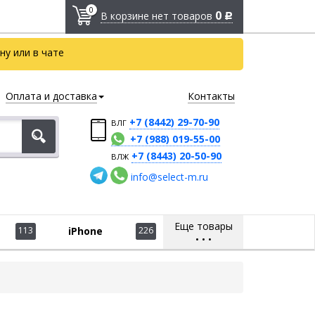
0
0
В корзине нет товаров
Р
у или в чате
Оплата и доставка
Контакты
+7 (8442) 29-70-90
ВЛГ
+7 (988) 019-55-00
+7 (8443) 20-50-90
ВЛЖ
info@select-m.ru
Еще товары
113
iPhone
226
•
•
•