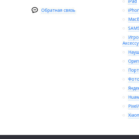
iPad
Обратная связь
iPho
Mac
SAM
Игро
Аксесс
Науш
Ориг
Порт
Фото
Янде
Huaw
Pixel
Xiao