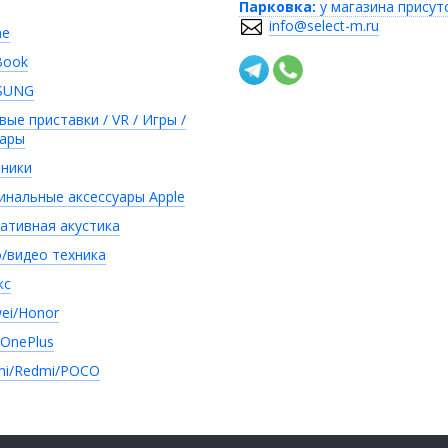
Парковка:
у магазина присут
info@select-m.ru
ne
Book
SUNG
вые приставки / VR / Игры /
уары
ники
инальные аксессуары Apple
ативная акустика
/видео техника
кс
ei/Honor
/OnePlus
mi/Redmi/POCO