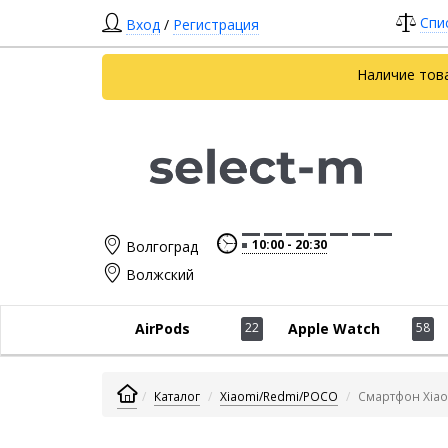
Спи
Вход
/
Регистрация
Наличие тов
10:00
20:30
Волгоград
Волжский
AirPods
22
Apple Watch
58
Каталог
Xiaomi/Redmi/POCO
Смартфон Xiaom