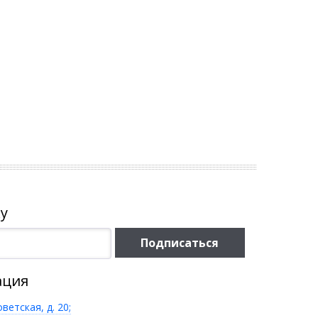
у
Подписаться
ация
оветская, д. 20;