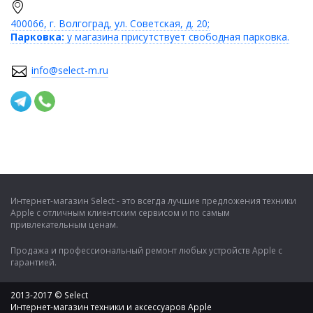
400066, г. Волгоград, ул. Советская, д. 20;
Парковка:
у магазина присутствует свободная парковка.
info@select-m.ru
Интернет-магазин Select - это всегда лучшие предложения техники
Apple с отличным клиентским сервисом и по самым
привлекательным ценам.
Продажа и профессиональный ремонт любых устройств Apple с
гарантией.
2013-2017 © Select
Интернет-магазин техники и аксессуаров Apple