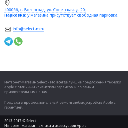
400066, г. Волгоград, ул. Советская, д. 20;
Парковка:
у магазина присутствует свободная парковка.
info@select-m.ru
Интернет-магазин Select - это всегда лучшие предложения техники
Apple с отличным клиентским сервисом и по самым
привлекательным ценам.
Продажа и профессиональный ремонт любых устройств Apple с
гарантией.
2013-2017 © Select
Интернет-магазин техники и аксессуаров Apple