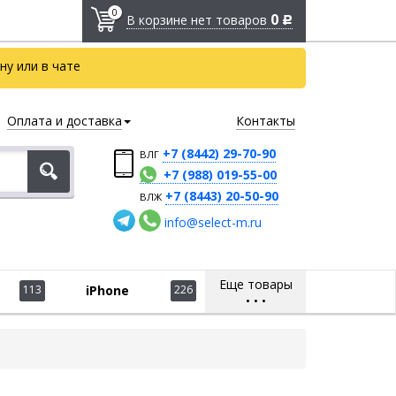
0
0
В корзине нет товаров
Р
у или в чате
Оплата и доставка
Контакты
+7 (8442) 29-70-90
ВЛГ
+7 (988) 019-55-00
+7 (8443) 20-50-90
ВЛЖ
info@select-m.ru
Еще товары
113
iPhone
226
•
•
•