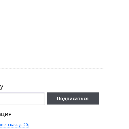
у
Подписаться
ация
оветская, д. 20;