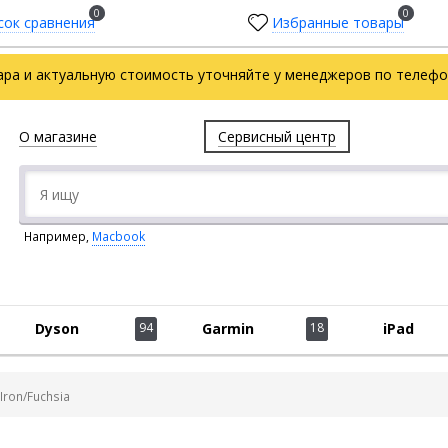
0
0
сок сравнения
Избранные товары
ара и актуальную стоимость уточняйте у менеджеров по телефон
О магазине
Сервисный центр
Например,
Macbook
Dyson
94
Garmin
18
iPad
Iron/Fuchsia