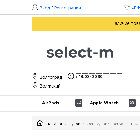
Спи
Вход
/
Регистрация
Наличие тов
10:00
20:30
Волгоград
Волжский
AirPods
22
Apple Watch
58
Каталог
Dyson
Фен Dyson Supersonic HD07 