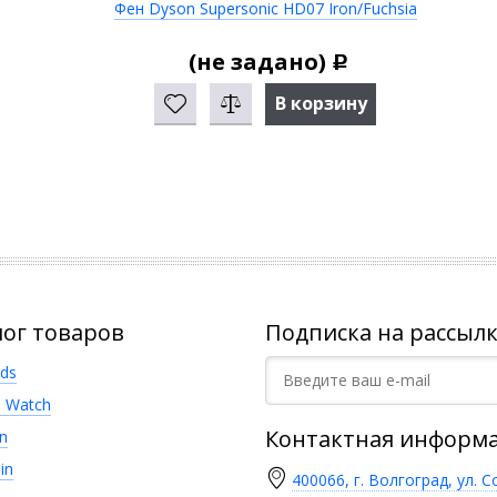
Фен Dyson Supersonic HD07 Iron/Fuchsia
(не задано)
Р
В корзину
лог товаров
Подписка на рассылк
ods
e Watch
Контактная информ
n
in
400066, г. Волгоград, ул. С