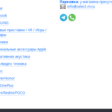
Парковка:
у магазина присут
info@select-m.ru
ne
Book
SUNG
вые приставки / VR / Игры /
уары
ники
инальные аксессуары Apple
ативная акустика
/видео техника
кс
ei/Honor
/OnePlus
mi/Redmi/POCO