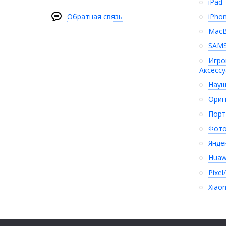
iPad
Обратная связь
iPho
Mac
SAM
Игро
Аксесс
Науш
Ориг
Порт
Фото
Янде
Huaw
Pixel
Xiao